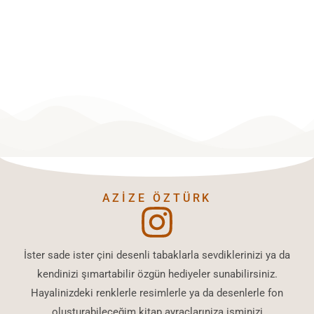
SIPARIŞ AL&VER
PLATFORMU
AZIZE ÖZTÜRK
İster sade ister çini desenli tabaklarla sevdiklerinizi ya da
kendinizi şımartabilir özgün hediyeler sunabilirsiniz.
Hayalinizdeki renklerle resimlerle ya da desenlerle fon
olusturabileceğim kitap ayraçlarıniza isminizi