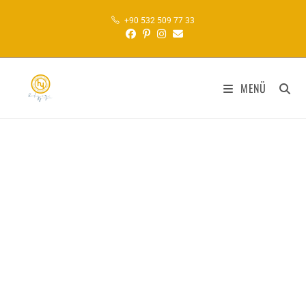
+90 532 509 77 33
MENÜ
Hediyem Yazı
KALIGRAFI