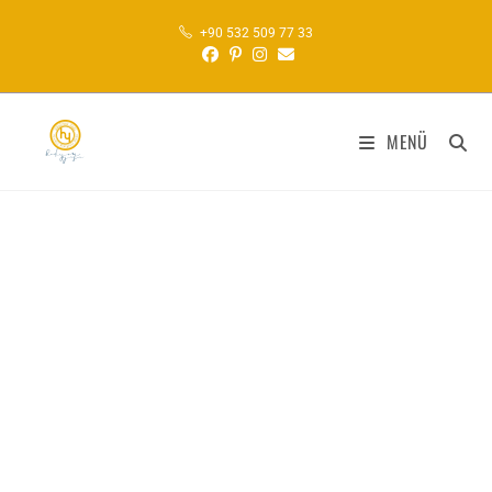
+90 532 509 77 33
MENÜ
Hediyem Yazı
KALIGRAFI